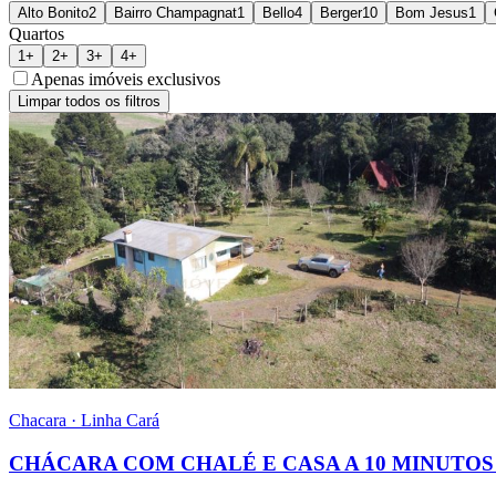
Alto Bonito
2
Bairro Champagnat
1
Bello
4
Berger
10
Bom Jesus
1
Quartos
1+
2+
3+
4+
Apenas imóveis exclusivos
Limpar todos os filtros
Chacara
·
Linha Cará
CHÁCARA COM CHALÉ E CASA A 10 MINUTO