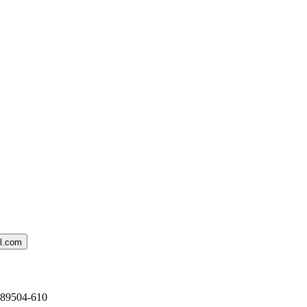
il.com
 89504-610