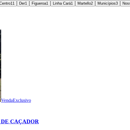
Centro
11
Der
1
Figueroa
1
Linha Cará
1
Martello
2
Municípios
3
Noss
Venda
Exclusivo
S DE CAÇADOR