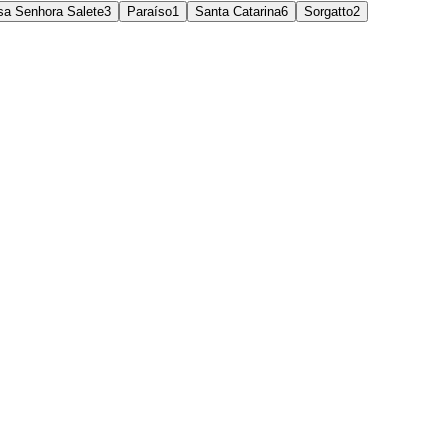
a Senhora Salete
3
Paraíso
1
Santa Catarina
6
Sorgatto
2