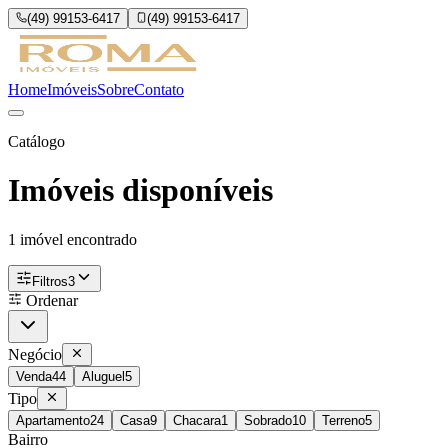
(49) 99153-6417
(49) 99153-6417
Home
Imóveis
Sobre
Contato
Catálogo
Imóveis disponíveis
1
imóvel encontrado
Filtros
3
Ordenar
Negócio
Venda
44
Aluguel
5
Tipo
Apartamento
24
Casa
9
Chacara
1
Sobrado
10
Terreno
5
Bairro