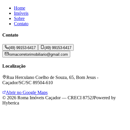
Home
Imóveis
Sobre
Contato
Contato
(49) 99153-6417
(49) 99153-6417
romacorretorimobiliario@gmail.com
Localização
Rua Herculano Coelho de Souza, 65, Bom Jesus -
Caçador/SC/SC 89504-610
Abrir no Google Maps
©
2026
Roma Imóveis Caçador
—
CRECI 8752J
Powered by
Hyberica