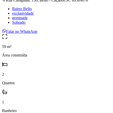
Rua Caraguatá, 130, Bello - Caçador/SC 89509078
Bairro Bello
exclusividade
geminada
Sobrado
Falar no WhatsApp
59 m²
Área construída
2
Quartos
1
Banheiro