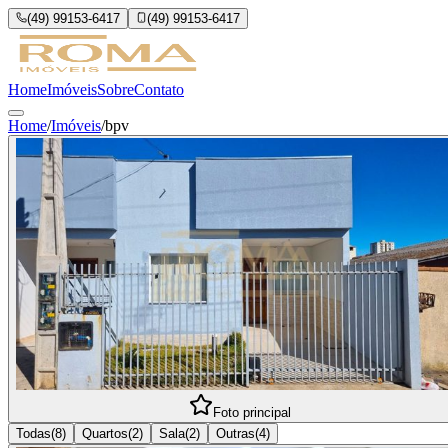
(49) 99153-6417
(49) 99153-6417
Home
Imóveis
Sobre
Contato
Home
/
Imóveis
/
bpv
Foto principal
Todas
(
8
)
Quartos
(
2
)
Sala
(
2
)
Outras
(
4
)